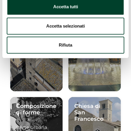
DOVE MANGIARE
Accetta tutti
Torre
Fontana
Accetta selezionati
Barbarasa
dello
Zodiaco
Rifiuta
#Edifici storici e
#Arte urbana
fortificazioni
Composizione
Chiesa di
di forme
San
Francesco
#Arte urbana