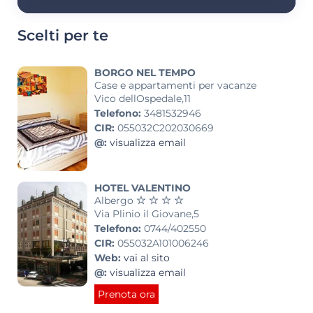
Scelti per te
BORGO NEL TEMPO
Case e appartamenti per vacanze
Vico dellOspedale,11
Telefono:
3481532946
CIR:
055032C202030669
@:
visualizza email
HOTEL VALENTINO
Albergo
Via Plinio il Giovane,5
Telefono:
0744/402550
CIR:
055032A101006246
Web:
vai al sito
@:
visualizza email
Prenota ora