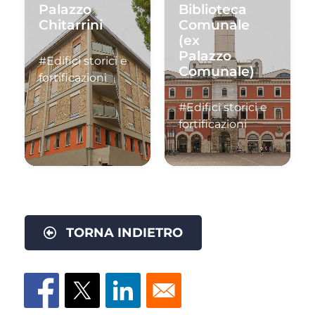
Palazzo
Biblioteca
Chitarrini
Comunale
(ex
Palazzo
#Edifici storici e
Comunale)
fortificazioni
#Edifici storici e
fortificazioni
TORNA INDIETRO