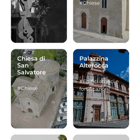
#Chiese
Chiesa di
Palazzina
San
Alterocca
Salvatore
#Edifici storici e
#Chiese
fortificazioni