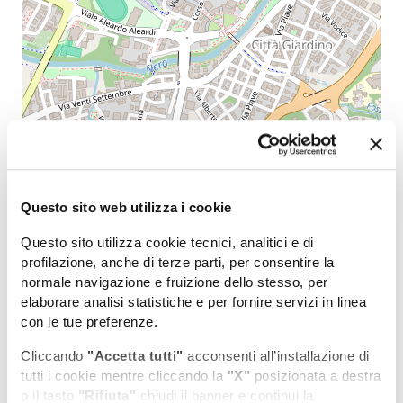
Leaflet
| Map data (c)OpenStreetMap contributors
Questo sito web utilizza i cookie
Potrebbe interessarti anche...
Questo sito utilizza cookie tecnici, analitici e di
profilazione, anche di terze parti, per consentire la
COSA VEDERE
normale navigazione e fruizione dello stesso, per
elaborare analisi statistiche e per fornire servizi in linea
con le tue preferenze.
DOVE DORMIRE
Cliccando
"Accetta tutti"
acconsenti all’installazione di
tutti i cookie mentre cliccando la
"X"
posizionata a destra
DOVE MANGIARE
o il tasto
"Rifiuta"
chiudi il banner e continui la