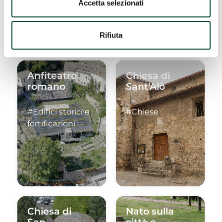
Accetta selezionati
Rifiuta
Anfiteatro
Chiesa di
romano
Sant'Alò
#Edifici storici e
#Chiese
fortificazioni
Chiesa di
Nato sulla