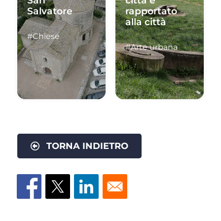
San
città e
Salvatore
rapportato
alla città
#Chiese
#Arte urbana
TORNA INDIETRO