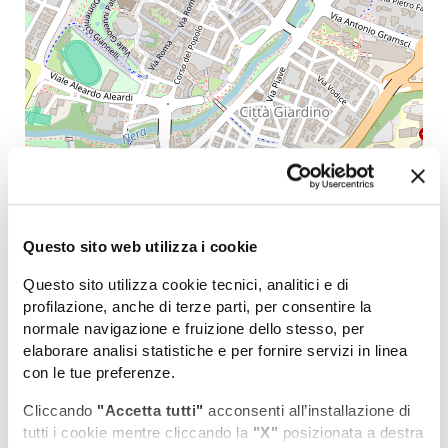
Questo sito web utilizza i cookie
Leaflet
| Map data (c)OpenStreetMap contributors
Questo sito utilizza cookie tecnici, analitici e di
Potrebbe interessarti anche...
profilazione, anche di terze parti, per consentire la
normale navigazione e fruizione dello stesso, per
COSA VEDERE
elaborare analisi statistiche e per fornire servizi in linea
con le tue preferenze.
DOVE DORMIRE
Cliccando
"Accetta tutti"
acconsenti all’installazione di
tutti i cookie mentre cliccando la
"X"
posizionata a destra