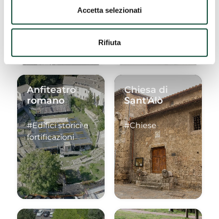
#Chiese
Accetta selezionati
Rifiuta
Anfiteatro
Chiesa di
romano
Sant'Alò
#Edifici storici e
#Chiese
fortificazioni