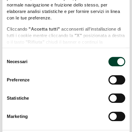
normale navigazione e fruizione dello stesso, per
elaborare analisi statistiche e per fornire servizi in linea
con le tue preferenze.
Cliccando
"Accetta tutti"
acconsenti all’installazione di
tutti i cookie mentre cliccando la
"X"
posizionata a destra
o il tasto
"Rifiuta"
chiudi il banner e continui la
navigazione in assenza di cookie diversi da quelli tecnici.
Selezione
Puoi modificare in ogni momento le tue preferenze
Necessari
del
cliccando l'apposita icona posizionata in basso a sinistra;
consenso
per maggiori informazioni consulta la nostra Cookie
Policy cliccando sull'apposito link presente nel footer del
Preferenze
sito.
Statistiche
Marketing