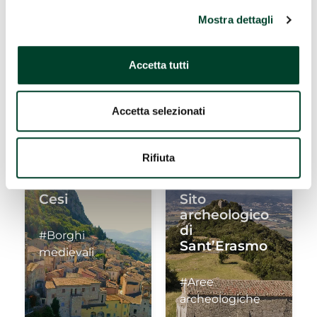
Leaflet
| Map data (c)OpenStreetMap contributors
Mostra dettagli
Potrebbe interessarti anche...
COSA VEDERE
Accetta tutti
DOVE DORMIRE
Accetta selezionati
DOVE MANGIARE
Rifiuta
Cesi
Sito
archeologico
di
#Borghi
Sant’Erasmo
medievali
#Aree
archeologiche