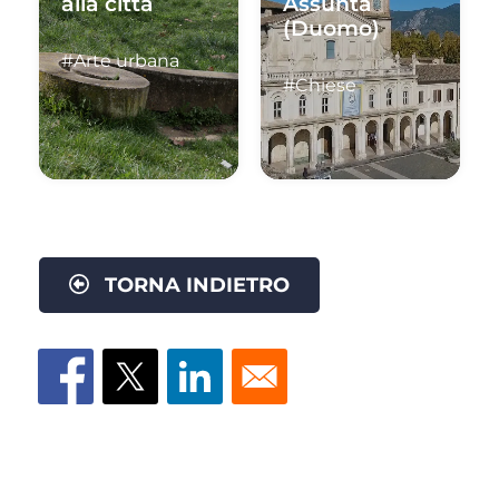
alla città
Assunta
(Duomo)
#Arte urbana
#Chiese
TORNA INDIETRO