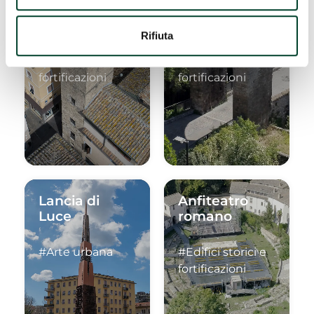
Torre
Porta
Barbarasa
Sant'Angelo
Rifiuta
#Edifici storici e
#Edifici storici e
fortificazioni
fortificazioni
Lancia di
Anfiteatro
Luce
romano
#Arte urbana
#Edifici storici e
fortificazioni