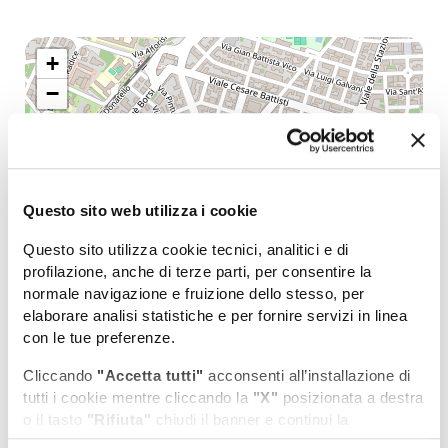
+
−
Questo sito web utilizza i cookie
Questo sito utilizza cookie tecnici, analitici e di
profilazione, anche di terze parti, per consentire la
normale navigazione e fruizione dello stesso, per
elaborare analisi statistiche e per fornire servizi in linea
con le tue preferenze.
Cliccando
"Accetta tutti"
acconsenti all’installazione di
tutti i cookie mentre cliccando la
"X"
posizionata a destra
o il tasto
"Rifiuta"
chiudi il banner e continui la
navigazione in assenza di cookie diversi da quelli tecnici.