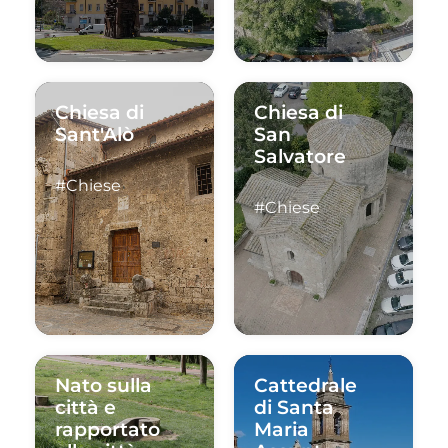
Chiesa di
Chiesa di
Sant'Alò
San
Salvatore
#Chiese
#Chiese
Nato sulla
Cattedrale
città e
di Santa
rapportato
Maria