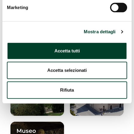
Marketing
DOVE DORMIRE
DOVE MANGIARE
Mostra dettagli
Abbazia di
Ferentillo
Accetta tutti
San Pietro
in Valle,
#Nei dintorni
Ferentillo
Accetta selezionati
#Luoghi dello
Rifiuta
spirito
Museo