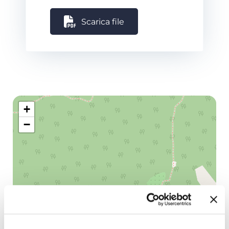
Scarica file
+
−