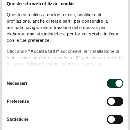
Questo sito web utilizza i cookie
Questo sito utilizza cookie tecnici, analitici e di
profilazione, anche di terze parti, per consentire la
normale navigazione e fruizione dello stesso, per
elaborare analisi statistiche e per fornire servizi in linea
con le tue preferenze.
Cliccando
"Accetta tutti"
acconsenti all’installazione di
tutti i cookie mentre cliccando la
"X"
posizionata a destra
o il tasto
"Rifiuta"
chiudi il banner e continui la
navigazione in assenza di cookie diversi da quelli tecnici.
Selezione
Puoi modificare in ogni momento le tue preferenze
Necessari
del
cliccando l'apposita icona posizionata in basso a sinistra;
consenso
per maggiori informazioni consulta la nostra Cookie
Leaflet
| Map data (c)OpenStreetMap contributors
Policy cliccando sull'apposito link presente nel footer del
Preferenze
sito.
Potrebbe interessarti anche...
Statistiche
COSA VEDERE