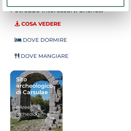
Potrebbe interessarti anche...
COSA VEDERE
DOVE DORMIRE
DOVE MANGIARE
Sito
archeologico
di Carsulae
#Aree
archeologiche