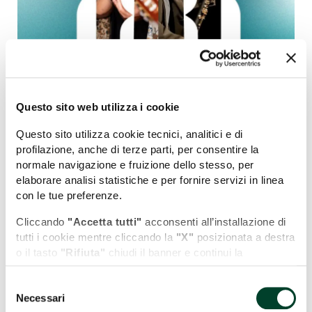
Questo sito web utilizza i cookie
Questo sito utilizza cookie tecnici, analitici e di
profilazione, anche di terze parti, per consentire la
normale navigazione e fruizione dello stesso, per
elaborare analisi statistiche e per fornire servizi in linea
con le tue preferenze.
+
Cliccando
"Accetta tutti"
acconsenti all’installazione di
tutti i cookie mentre cliccando la
"X"
posizionata a destra
−
o il tasto
"Rifiuta"
chiudi il banner e continui la
navigazione in assenza di cookie diversi da quelli tecnici.
Selezione
Puoi modificare in ogni momento le tue preferenze
Necessari
del
cliccando l'apposita icona posizionata in basso a sinistra;