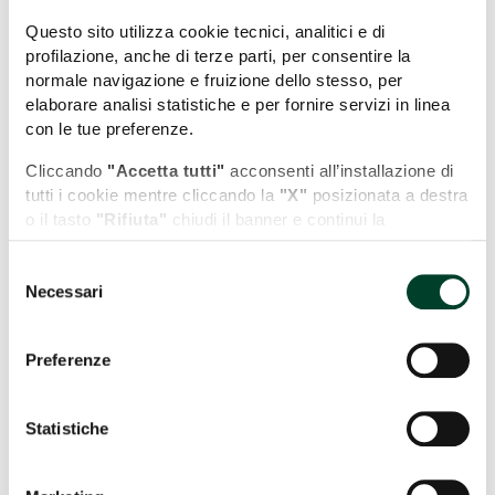
Torre
Porta
Questo sito utilizza cookie tecnici, analitici e di
Barbarasa
Sant'Angelo
profilazione, anche di terze parti, per consentire la
normale navigazione e fruizione dello stesso, per
#Edifici storici e
#Edifici storici e
elaborare analisi statistiche e per fornire servizi in linea
fortificazioni
fortificazioni
con le tue preferenze.
Cliccando
"Accetta tutti"
acconsenti all’installazione di
tutti i cookie mentre cliccando la
"X"
posizionata a destra
o il tasto
"Rifiuta"
chiudi il banner e continui la
navigazione in assenza di cookie diversi da quelli tecnici.
Selezione
Puoi modificare in ogni momento le tue preferenze
Necessari
del
cliccando l'apposita icona posizionata in basso a sinistra;
Composizione
Chiesa di
consenso
per maggiori informazioni consulta la nostra Cookie
di forme
San
Policy cliccando sull'apposito link presente nel footer del
Preferenze
Francesco
sito.
#Arte urbana
#Chiese
Statistiche