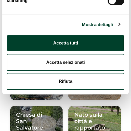
Marketing
Mostra dettagli
Anfiteatro
Chiesa di
romano
Sant'Alò
Accetta tutti
#Edifici storici e
#Chiese
Accetta selezionati
fortificazioni
Rifiuta
Chiesa di
Nato sulla
San
città e
Salvatore
rapportato