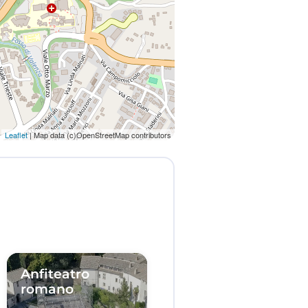
Leaflet
| Map data (c)OpenStreetMap contributors
Anfiteatro
romano