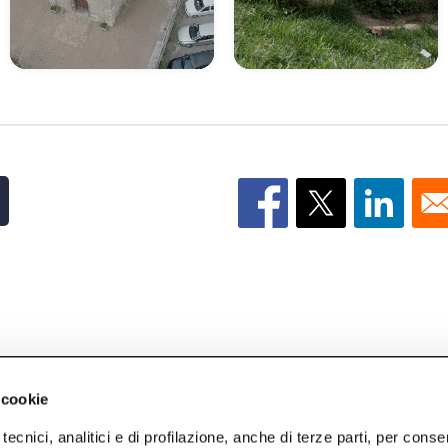
INFORMAZIONI
F
 cookie
tecnici, analitici e di profilazione, anche di terze parti, per conse
Info utili
Da