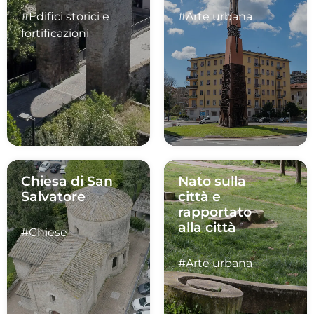
#Edifici storici e
#Arte urbana
fortificazioni
Chiesa di San
Nato sulla
Salvatore
città e
rapportato
alla città
#Chiese
#Arte urbana