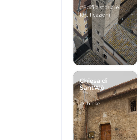
#Edifici storici e
fortificazioni
Chiesa di
Sant'Alò
#Chiese