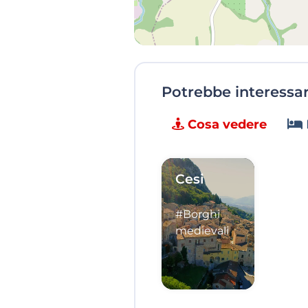
Potrebbe interessart
Cosa vedere
Cesi
#Borghi
medievali