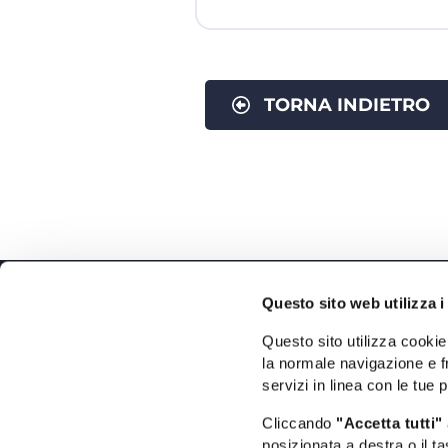
TORNA INDIETRO
Questo sito web utilizza i
Questo sito utilizza cookie 
la normale navigazione e fr
Il Portale Turistico Ufficiale
servizi in linea con le tue 
Cliccando
"Accetta tutti"
posizionata a destra o il t