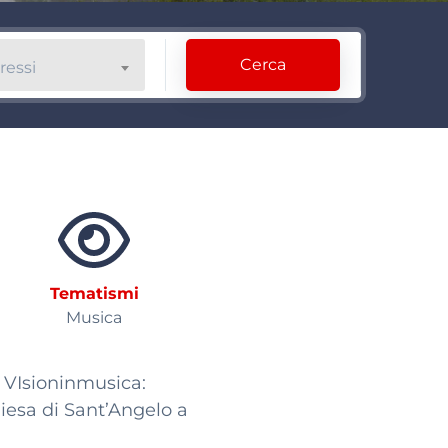
Cerca
ressi
Tematismi
Musica
 VIsioninmusica:
hiesa di Sant’Angelo a