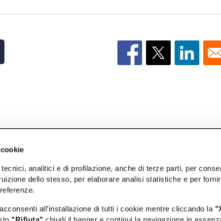
INFORMAZIONI
F
 cookie
tecnici, analitici e di profilazione, anche di terze parti, per conse
Info utili
Da
uizione dello stesso, per elaborare analisi statistiche e per forni
preferenze.
Privacy e Cookie policy
Da
acconsenti all’installazione di tutti i cookie mentre cliccando la
"
Dichiarazione di accessibilità
Id
asto
"Rifiuta"
chiudi il banner e continui la navigazione in assenz