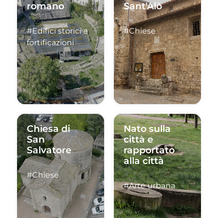
romano
Sant'Alò
#Edifici storici e
#Chiese
fortificazioni
Chiesa di
Nato sulla
San
città e
Salvatore
rapportato
alla città
#Chiese
#Arte urbana