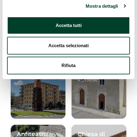
Mostra dettagli
Accetta tutti
Accetta selezionati
Lancia di
Chiesa di
Luce
San
Francesco
Rifiuta
#Arte urbana
#Chiese
Anfiteatro
Chiesa di