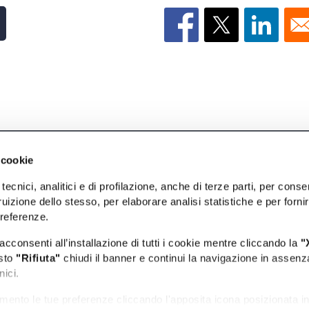
INFORMAZIONI
F
 cookie
tecnici, analitici e di profilazione, anche di terze parti, per conse
Info utili
Da
uizione dello stesso, per elaborare analisi statistiche e per forni
preferenze.
Privacy e Cookie policy
Da
acconsenti all’installazione di tutti i cookie mentre cliccando la
"
Dichiarazione di accessibilità
Id
asto
"Rifiuta"
chiudi il banner e continui la navigazione in assenz
nici.
Obiettivi di accessibilità
Ev
mento le tue preferenze cliccando l'apposita icona posizionata i