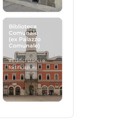
Biblioteca
Comunale
(ex Palazzo
Comunale)
#Edifici storici e
fortificazioni