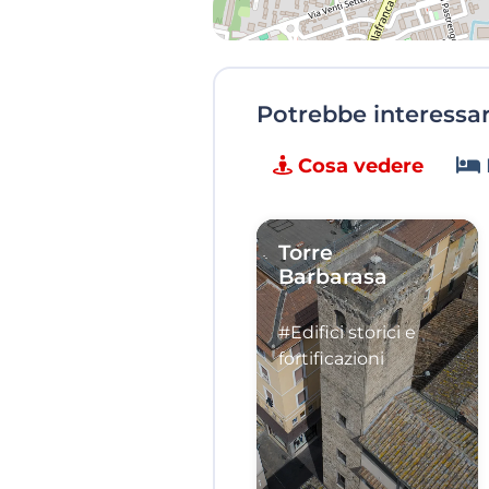
Potrebbe interessart
Cosa vedere
Torre
Barbarasa
#Edifici storici e
fortificazioni