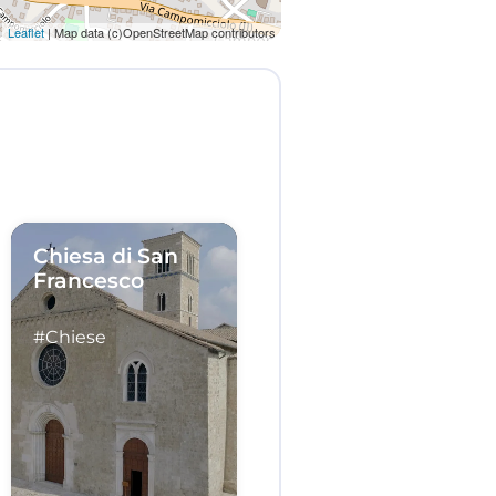
Leaflet
| Map data (c)OpenStreetMap contributors
Chiesa di San
Francesco
#Chiese