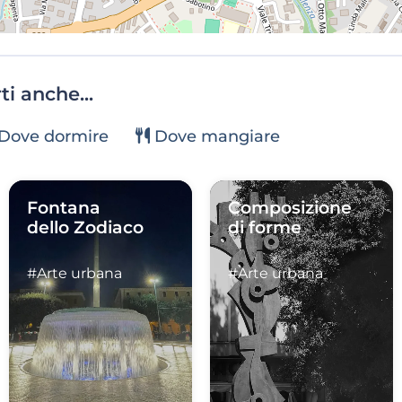
i anche...
Dove dormire
Dove mangiare
Fontana
Composizione
dello Zodiaco
di forme
#Arte urbana
#Arte urbana