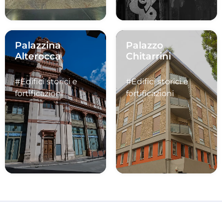
Palazzina
Palazzo
Alterocca
Chitarrini
#Edifici storici e
#Edifici storici e
fortificazioni
fortificazioni