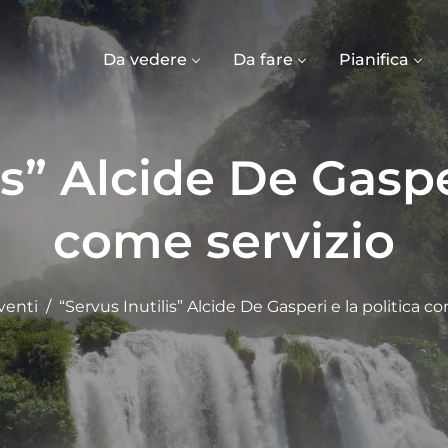
Da vedere
Da fare
Pianifica
is” Alcide De Gasper
come servizio
venti
“Servus Inutilis” Alcide De Gasperi e la politica c