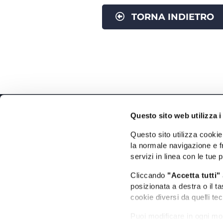
TORNA INDIETRO
Questo sito web utilizza i
Questo sito utilizza cookie 
la normale navigazione e fr
Il Portale Turistico Ufficiale
servizi in linea con le tue 
Cliccando
"Accetta tutti"
posizionata a destra o il t
cookie diversi da quelli tec
Puoi modificare in ogni mo