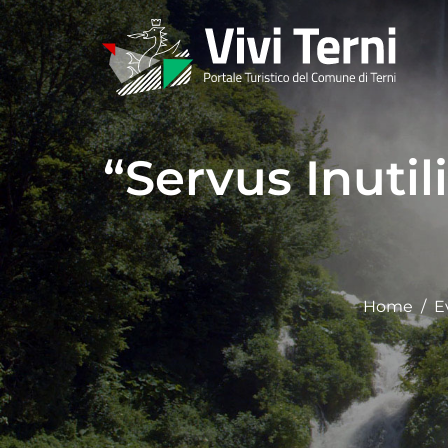
“Servus Inutil
Home
E