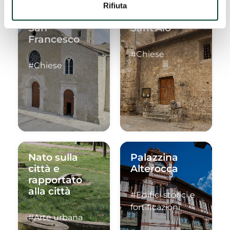
Rifiuta
Chiesa di
Chiesa di
San
Sant'Alò
Francesco
#Chiese
#Chiese
Nato sulla
Palazzina
città e
Alterocca
rapportato
alla città
#Edifici storici e
fortificazioni
#Arte urbana