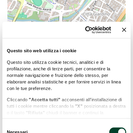
Leaflet
| Map data (c)OpenStreetMap contributors
Potrebbe interessarti anche...
Questo sito web utilizza i cookie
COSA VEDERE
Questo sito utilizza cookie tecnici, analitici e di
profilazione, anche di terze parti, per consentire la
DOVE DORMIRE
normale navigazione e fruizione dello stesso, per
elaborare analisi statistiche e per fornire servizi in linea
con le tue preferenze.
DOVE MANGIARE
Cliccando
"Accetta tutti"
acconsenti all’installazione di
tutti i cookie mentre cliccando la
"X"
posizionata a destra
Torre
Fontana
o il tasto
"Rifiuta"
chiudi il banner e continui la
Barbarasa
dello
navigazione in assenza di cookie diversi da quelli tecnici.
Zodiaco
Selezione
Puoi modificare in ogni momento le tue preferenze
Necessari