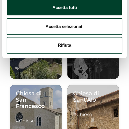
Accetta tutti
Porta
Composizione
Sant'Angelo
di forme
Accetta selezionati
#Edifici storici e
#Arte urbana
fortificazioni
Rifiuta
Chiesa di
Chiesa di
San
Sant'Alò
Francesco
#Chiese
#Chiese