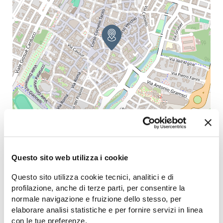
Questo sito web utilizza i cookie
Questo sito utilizza cookie tecnici, analitici e di
profilazione, anche di terze parti, per consentire la
Leaflet
| Map data (c)OpenStreetMap contributors
normale navigazione e fruizione dello stesso, per
elaborare analisi statistiche e per fornire servizi in linea
Potrebbe interessarti anche...
con le tue preferenze.