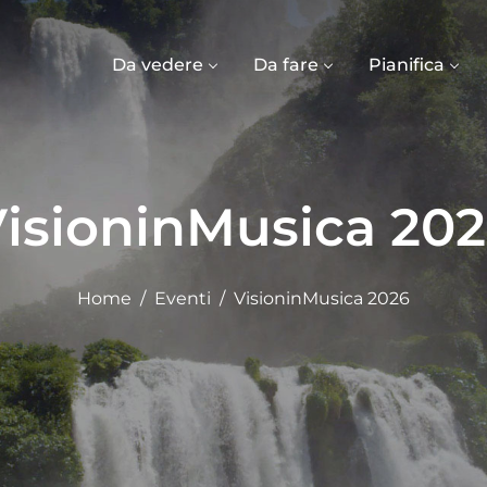
Da vedere
Da fare
Pianifica
isioninMusica 20
Home
Eventi
VisioninMusica 2026