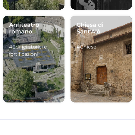
Anfiteatro
Chiesa di
romano
Sant'Alò
#Edifici storici e
#Chiese
fortificazioni