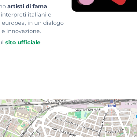
nno
artisti di fama
 interpreti italiani e
 europea, in un dialogo
e e innovazione.
ul
sito ufficiale