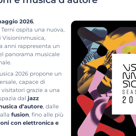
 maggio 2026
,
i Terni ospita una nuova,
i Visioninmusica,
da anni rappresenta un
nel panorama musicale
nale.
usica 2026 propone un
versale, capace di
 visitatori grazie a una
pazia dal
jazz
usica d’autore
, dalle
alla
fusion
, fino alle più
oni
con elettronica e