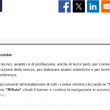
INFORMAZIONI
F
 cookie
tecnici, analitici e di profilazione, anche di terze parti, per conse
Info utili
Da
uizione dello stesso, per elaborare analisi statistiche e per forni
preferenze.
Privacy e Cookie policy
Da
acconsenti all’installazione di tutti i cookie mentre cliccando la
"
Dichiarazione di accessibilità
Id
asto
"Rifiuta"
chiudi il banner e continui la navigazione in assenz
nici.
Obiettivi di accessibilità
Ev
mento le tue preferenze cliccando l'apposita icona posizionata i
iori informazioni consulta la nostra Cookie Policy cliccando