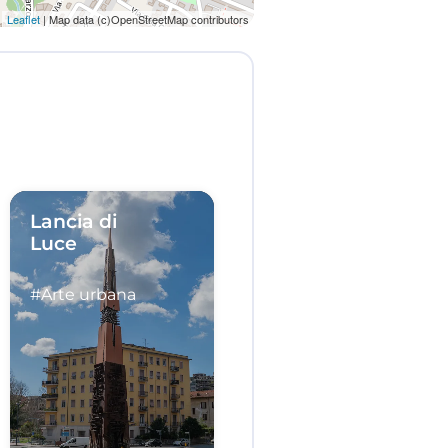
Leaflet
| Map data (c)OpenStreetMap contributors
Lancia di
Luce
#Arte urbana