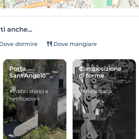
i anche...
Dove dormire
Dove mangiare
Porta
Composizione
Sant'Angelo
di forme
#Edifici storici e
#Arte urbana
fortificazioni