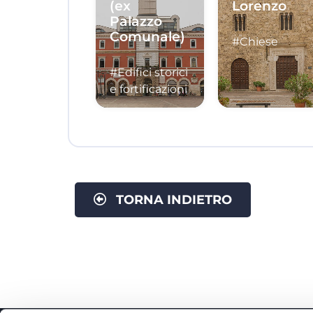
(ex
Lorenzo
Palazzo
Comunale)
#Chiese
#Edifici storici
e fortificazioni
TORNA INDIETRO