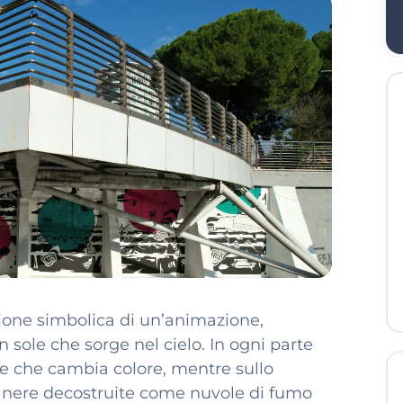
ione simbolica di un’animazione,
sole che sorge nel cielo. In ogni parte
e che cambia colore, mentre sullo
e nere decostruite come nuvole di fumo