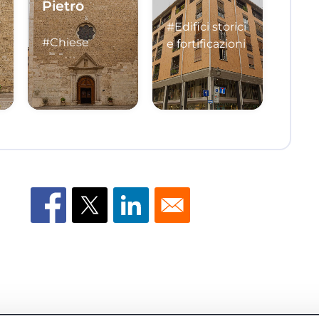
Pietro
#Edifici storici
#Chiese
e fortificazioni