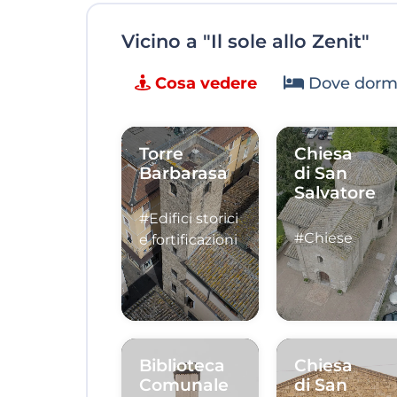
Vicino a "Il sole allo Zenit"
Cosa vedere
Dove dorm
Torre
Chiesa
Barbarasa
di San
Salvatore
#Edifici storici
#Chiese
e fortificazioni
Biblioteca
Chiesa
Comunale
di San