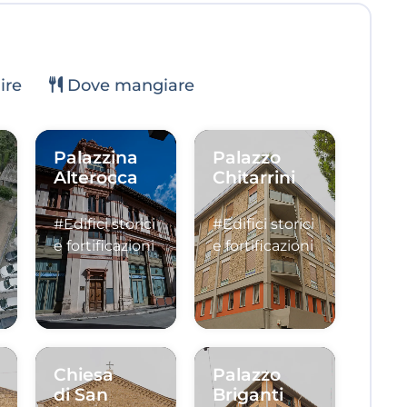
ire
Dove mangiare
Palazzina
Palazzo
Alterocca
Chitarrini
#Edifici storici
#Edifici storici
e fortificazioni
e fortificazioni
Chiesa
Palazzo
di San
Briganti