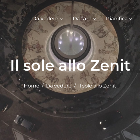
Da vedere
Da fare
Pianifica
Il sole allo Zenit
Home
Da vedere
Il sole allo Zenit