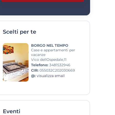
Scelti per te
BORGO NEL TEMPO
Case e appartamenti per
vacanze
Vico dellOspedale,11
Telefono:
3481532946
CIR:
055032C202030669
@:
visualizza email
Eventi