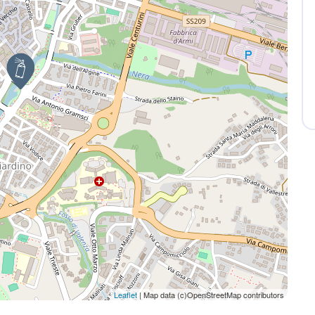
Leaflet
| Map data (c)OpenStreetMap contributors