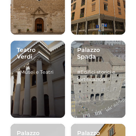
Teatro
Palazzo
Verdi
Spada
#Musei e Teatri
#Edifici storici e
fortificazioni
Palazzo
Palazzo