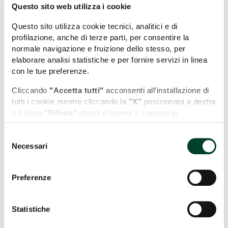
Questo sito web utilizza i cookie
Questo sito utilizza cookie tecnici, analitici e di
profilazione, anche di terze parti, per consentire la
normale navigazione e fruizione dello stesso, per
+
elaborare analisi statistiche e per fornire servizi in linea
con le tue preferenze.
−
Cliccando
"Accetta tutti"
acconsenti all’installazione di
tutti i cookie mentre cliccando la
"X"
posizionata a destra
o il tasto
"Rifiuta"
chiudi il banner e continui la
navigazione in assenza di cookie diversi da quelli tecnici.
Selezione
Puoi modificare in ogni momento le tue preferenze
Necessari
del
cliccando l'apposita icona posizionata in basso a sinistra;
consenso
per maggiori informazioni consulta la nostra Cookie
Policy cliccando sull'apposito link presente nel footer del
Preferenze
sito.
Statistiche