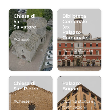
Chiesa di
Biblioteca
San
Comunale
Salvatore
(ex
Palazzo
Comunale)
#Chiese
#Edifici storici e
fortificazioni
Chiesa di
Palazzo
San Pietro
Briganti
#Chiese
#Edifici storici e
fortificazioni