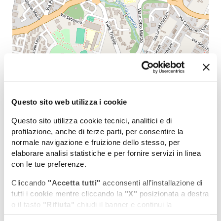
Leaflet
| Map data (c)OpenStreetMap contributors
Questo sito web utilizza i cookie
Potrebbe interessarti anche...
Questo sito utilizza cookie tecnici, analitici e di
COSA VEDERE
profilazione, anche di terze parti, per consentire la
normale navigazione e fruizione dello stesso, per
elaborare analisi statistiche e per fornire servizi in linea
DOVE DORMIRE
con le tue preferenze.
DOVE MANGIARE
Cliccando
"Accetta tutti"
acconsenti all’installazione di
tutti i cookie mentre cliccando la
"X"
posizionata a destra
o il tasto
"Rifiuta"
chiudi il banner e continui la
navigazione in assenza di cookie diversi da quelli tecnici.