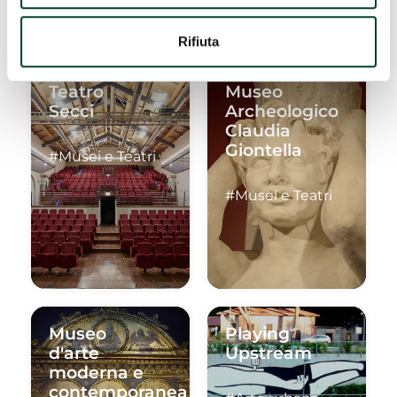
Rifiuta
Teatro
Museo
Secci
Archeologico
Claudia
Giontella
#Musei e Teatri
#Musei e Teatri
Museo
Playing
d'arte
Upstream
moderna e
contemporanea