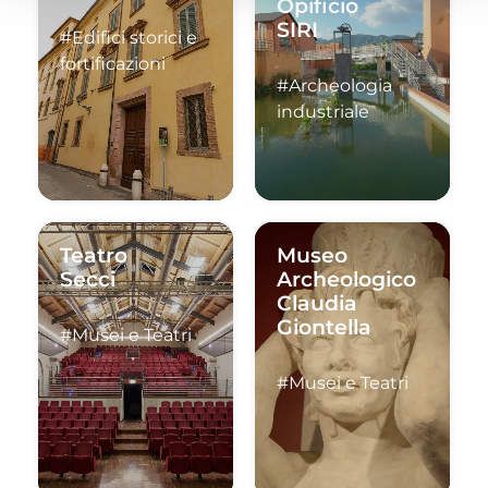
Opificio
SIRI
#Edifici storici e
fortificazioni
#Archeologia
industriale
Teatro
Museo
Secci
Archeologico
Claudia
Giontella
#Musei e Teatri
#Musei e Teatri