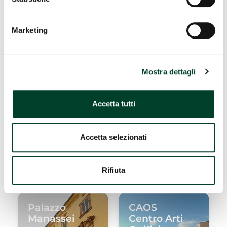
DOVE DORMIRE
DOVE MANGIARE
Marketing
Chiesa di
Palazzo
Mostra dettagli
San
Carrara
Salvatore
Accetta tutti
#Edifici storici e
#Chiese
fortificazioni
Accetta selezionati
Rifiuta
Palazzo
CAOS
Manassei
Centro Arti