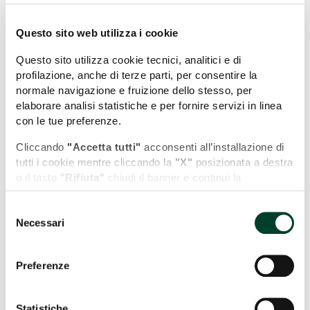
Questo sito web utilizza i cookie
Questo sito utilizza cookie tecnici, analitici e di
profilazione, anche di terze parti, per consentire la
normale navigazione e fruizione dello stesso, per
elaborare analisi statistiche e per fornire servizi in linea
con le tue preferenze.
Cliccando
"Accetta tutti"
acconsenti all’installazione di
tutti i cookie mentre cliccando la
"X"
posizionata a destra
o il tasto
"Rifiuta"
chiudi il banner e continui la
navigazione in assenza di cookie diversi da quelli tecnici.
Selezione
Leaflet
| Map data (c)OpenStreetMap contributors
Puoi modificare in ogni momento le tue preferenze
Necessari
del
cliccando l'apposita icona posizionata in basso a sinistra;
Potrebbe interessarti anche...
consenso
per maggiori informazioni consulta la nostra Cookie
Policy cliccando sull'apposito link presente nel footer del
Preferenze
COSA VEDERE
sito.
Statistiche