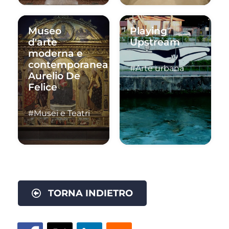
Museo
Playing
d'arte
Upstream
moderna e
contemporanea
#Arte urbana
Aurelio De
Felice
#Musei e Teatri
TORNA INDIETRO