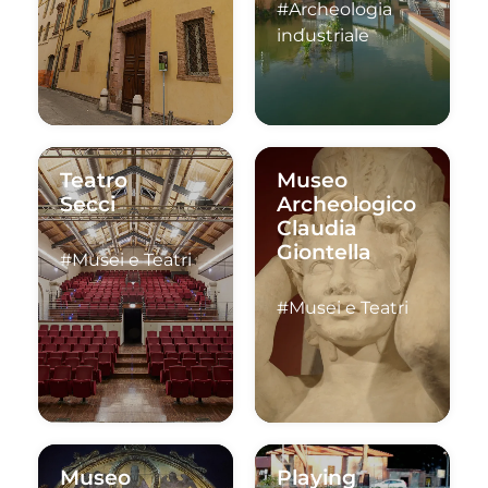
#Archeologia
industriale
Teatro
Museo
Secci
Archeologico
Claudia
Giontella
#Musei e Teatri
#Musei e Teatri
Museo
Playing