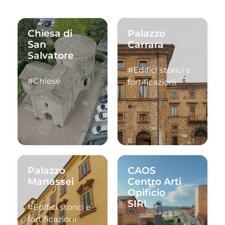
Chiesa di
Palazzo
San
Carrara
Salvatore
#Edifici storici e
#Chiese
fortificazioni
Palazzo
CAOS
Manassei
Centro Arti
Opificio
SIRI
#Edifici storici e
fortificazioni