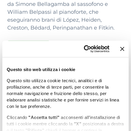
da Simone Bellagamba al sassofono e
William Belpassi al pianoforte, che
eseguiranno brani di López, Heiden,
Creston, Bédard, Perinpanathan e Fitkin.
Info utili
Questo sito web utilizza i cookie
Scarica il programma
Questo sito utilizza cookie tecnici, analitici e di
profilazione, anche di terze parti, per consentire la
completo
normale navigazione e fruizione dello stesso, per
elaborare analisi statistiche e per fornire servizi in linea
Dimensione file: 1.5 MB
con le tue preferenze.
Scarica file
Cliccando
"Accetta tutti"
acconsenti all’installazione di
tutti i cookie mentre cliccando la
"X"
posizionata a destra
o il tasto
"Rifiuta"
chiudi il banner e continui la