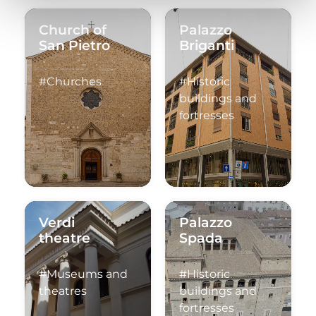
Church of
Palazzo
San Pietro
Briganti
#Churches
#Historic
buildings and
fortresses
Verdi
Palazzo
theatre
Spada
#Museums and
#Historic
theatres
buildings and
fortresses