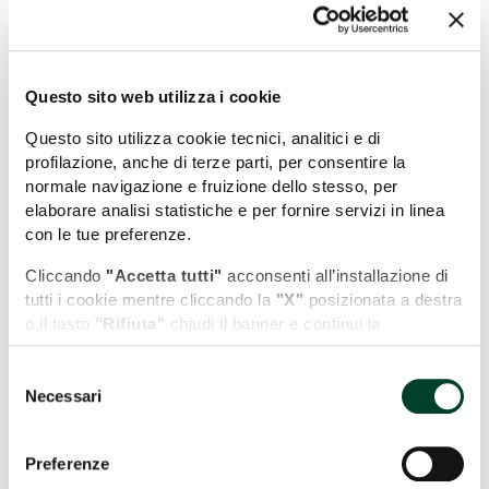
Questo sito web utilizza i cookie
Questo sito utilizza cookie tecnici, analitici e di
profilazione, anche di terze parti, per consentire la
normale navigazione e fruizione dello stesso, per
elaborare analisi statistiche e per fornire servizi in linea
con le tue preferenze.
Cliccando
"Accetta tutti"
acconsenti all’installazione di
tutti i cookie mentre cliccando la
"X"
posizionata a destra
o il tasto
"Rifiuta"
chiudi il banner e continui la
navigazione in assenza di cookie diversi da quelli tecnici.
Selezione
Puoi modificare in ogni momento le tue preferenze
Necessari
del
cliccando l'apposita icona posizionata in basso a sinistra;
Leaflet
| Map data (c)OpenStreetMap contributors
consenso
per maggiori informazioni consulta la nostra Cookie
Policy cliccando sull'apposito link presente nel footer del
Potrebbe interessarti anche...
Preferenze
sito.