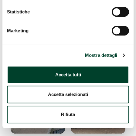
WHAT TO SEE
Statistiche
WHERE TO STAY
Marketing
WHERE TO EAT
Mostra dettagli
Church of
Municipal
San
Library
Accetta tutti
Salvatore
(former
Town Hall)
#Churches
Accetta selezionati
#Historic
buildings and
Rifiuta
fortresses