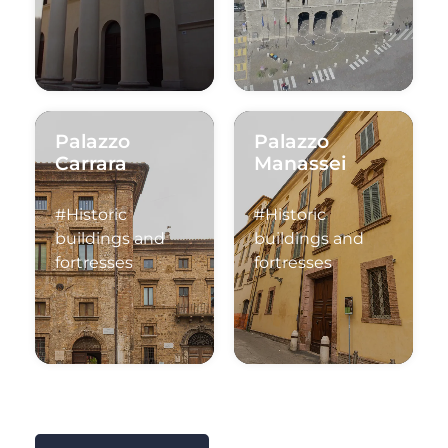
Palazzo
Palazzo
Carrara
Manassei
#Historic
#Historic
buildings and
buildings and
fortresses
fortresses